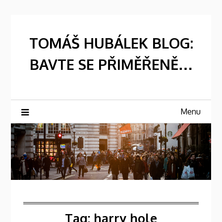
Skip
to
content
TOMÁŠ HUBÁLEK BLOG:
BAVTE SE PŘIMĚŘENĚ…
Menu
Tag:
harry hole