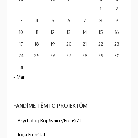
1
2
3
4
5
6
7
8
9
10
11
12
13
14
15
16
17
18
19
20
21
22
23
24
25
26
27
28
29
30
31
« Mar
FANDÍME TĚMTO PROJEKTŮM
Psycholog Kopřivnice/Frenštát
Jóga Frenštát