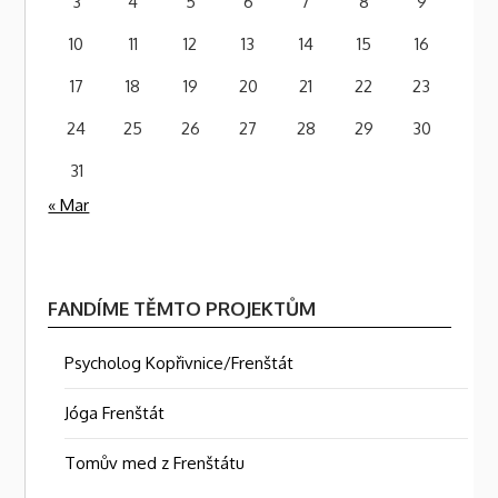
3
4
5
6
7
8
9
10
11
12
13
14
15
16
17
18
19
20
21
22
23
24
25
26
27
28
29
30
31
« Mar
FANDÍME TĚMTO PROJEKTŮM
Psycholog Kopřivnice/Frenštát
Jóga Frenštát
Tomův med z Frenštátu