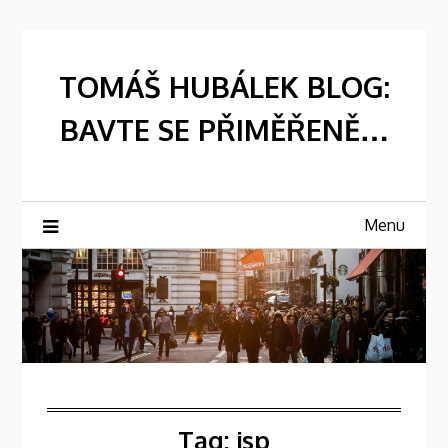
Skip
to
content
TOMÁŠ HUBÁLEK BLOG:
BAVTE SE PŘIMĚŘENĚ…
Menu
Tag:
jsp