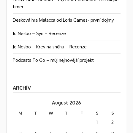
timer
Desková hra Malacca od Loris Games- první dojmy
Jo Nesbo – Syn – Recenze
Jo Nesbo – Krev na sněhu – Recenze
Podcasts To Go – můj nejnovější projekt
ARCHÍV
August 2026
M
T
W
T
F
S
S
1
2