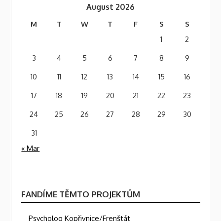
August 2026
M
T
W
T
F
S
S
1
2
3
4
5
6
7
8
9
10
11
12
13
14
15
16
17
18
19
20
21
22
23
24
25
26
27
28
29
30
31
« Mar
FANDÍME TĚMTO PROJEKTŮM
Psycholog Kopřivnice/Frenštát