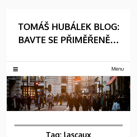
Skip
to
content
TOMÁŠ HUBÁLEK BLOG:
BAVTE SE PŘIMĚŘENĚ…
Menu
Tag:
lascaux