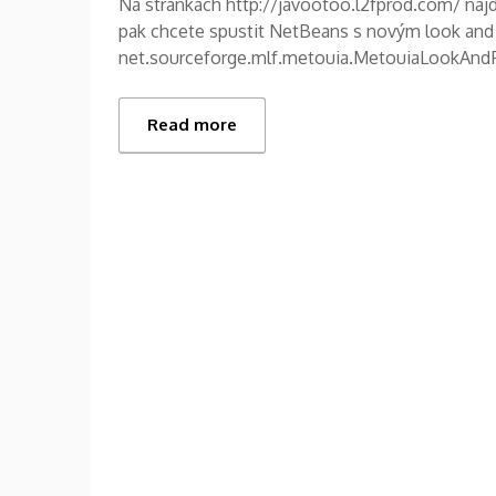
Na stránkách http://javootoo.l2fprod.com/ najd
pak chcete spustit NetBeans s novým look and 
net.sourceforge.mlf.metouia.MetouiaLookAnd
Read more