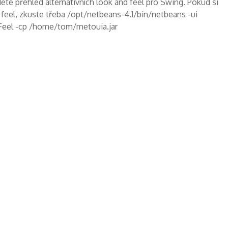
ete přehled alternativních look and feel pro Swing. Pokud si
feel, zkuste třeba /opt/netbeans-4.1/bin/netbeans -ui
Feel -cp /home/tom/metouia.jar