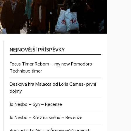
NEJNOVĚJŠÍ PŘÍSPĚVKY
Focus Timer Reborn – my new Pomodoro
Technique timer
Desková hra Malacca od Loris Games- první
dojmy
Jo Nesbo – Syn – Recenze
Jo Nesbo – Krev na sněhu – Recenze
Podcasts To Go – můj nejnovější projekt