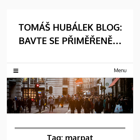
Skip
to
content
TOMÁŠ HUBÁLEK BLOG:
BAVTE SE PŘIMĚŘENĚ…
Menu
Tag:
marpat