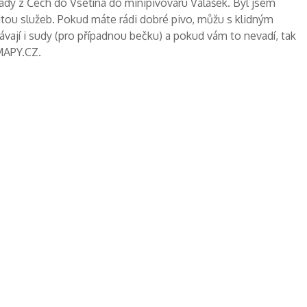
dy z Čech do Vsetína do minipivovaru Valášek. Byl jsem
litou služeb. Pokud máte rádi dobré pivo, můžu s klidným
vají i sudy (pro případnou bečku) a pokud vám to nevadí, tak
 MAPY.CZ.