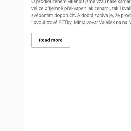
O prodlouženém víkendu jsme vzali naše kamará
velice příjemně překvapen jak cenami, tak i kva
svědomím doporučit. A dobrá zpráva je, že prodá
i dvoulitrové PET­ky. Minipivovar Valášek na na
Read more