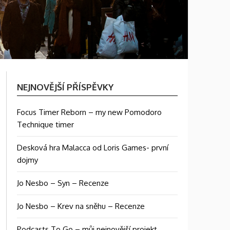
NEJNOVĚJŠÍ PŘÍSPĚVKY
Focus Timer Reborn – my new Pomodoro
Technique timer
Desková hra Malacca od Loris Games- první
dojmy
Jo Nesbo – Syn – Recenze
Jo Nesbo – Krev na sněhu – Recenze
Podcasts To Go – můj nejnovější projekt