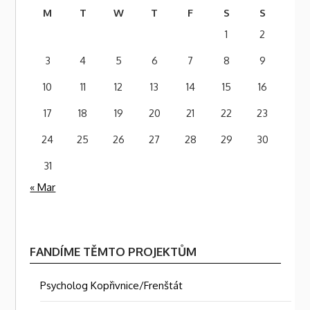
M
T
W
T
F
S
S
1
2
3
4
5
6
7
8
9
10
11
12
13
14
15
16
17
18
19
20
21
22
23
24
25
26
27
28
29
30
31
« Mar
FANDÍME TĚMTO PROJEKTŮM
Psycholog Kopřivnice/Frenštát