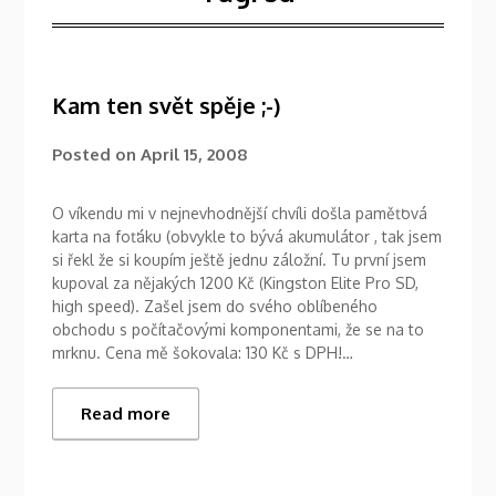
Kam ten svět spěje ;-)
Posted on
April 15, 2008
O víkendu mi v nejnevhodnější chvíli došla paměťová
karta na foťáku (obvykle to bývá akumulátor , tak jsem
si řekl že si koupím ještě jednu záložní. Tu první jsem
kupoval za nějakých 1200 Kč (Kingston Elite Pro SD,
high speed). Zašel jsem do svého oblíbeného
obchodu s počítačovými komponentami, že se na to
mrknu. Cena mě šokovala: 130 Kč s DPH!…
Read more