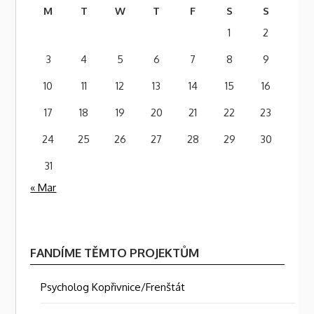
M
T
W
T
F
S
S
1
2
3
4
5
6
7
8
9
10
11
12
13
14
15
16
17
18
19
20
21
22
23
24
25
26
27
28
29
30
31
« Mar
FANDÍME TĚMTO PROJEKTŮM
Psycholog Kopřivnice/Frenštát