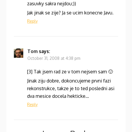
zasuvky sakra nejdou;))
Jak jinak se zije? Ja se ucim konecne Javu.
Reply
Tom
says:
October 31, 2008 at 4:38 pm
[3] Tak jsem rad ze v tom nejsem sam 🙂
Jinak ziju dobre, dokoncujeme prvni fazi
rekonstrukce, takze je to ted posledni asi
dva mesice docela hekticke…
Reply