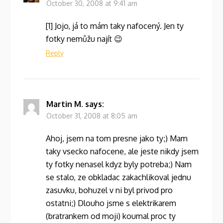
October 30, 2008 at 9:41 am
[1] Jojo, já to mám taky nafocený. Jen ty
fotky nemůžu najít 😉
Reply
Martin M.
says:
October 31, 2008 at 8:05 am
Ahoj, jsem na tom presne jako ty;) Mam
taky vsecko nafocene, ale jeste nikdy jsem
ty fotky nenasel kdyz byly potreba;) Nam
se stalo, ze obkladac zakachlikoval jednu
zasuvku, bohuzel v ni byl privod pro
ostatni;) Dlouho jsme s elektrikarem
(bratrankem od moji) koumal proc ty