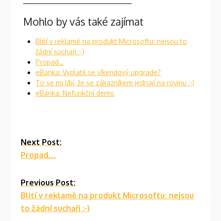
Mohlo by vás také zajímat
Blití v reklamě na produkt Microsoftu: nejsou to
žádní suchaři ;-)
Propad…
eBanka: Vyplatil se víkendový upgrade?
To se mi líbí, že se zákazníkem jednají na rovinu ;-)
eBanka: Nefunkční demo
Continue
Next Post:
Propad…
Reading
Previous Post:
Blití v reklamě na produkt Microsoftu: nejsou
to žádní suchaři ;-)