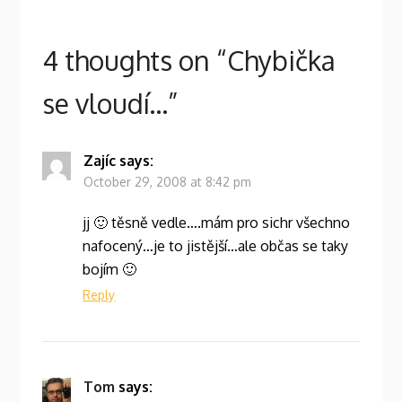
4 thoughts on “
Chybička
se vloudí…
”
Zajíc
says:
October 29, 2008 at 8:42 pm
jj 🙂 těsně vedle….mám pro sichr všechno
nafocený…je to jistější…ale občas se taky
bojím 🙂
Reply
Tom
says: