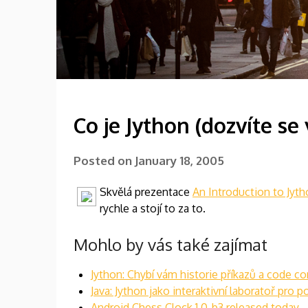
Co je Jython (dozvíte se
Posted on
January 18, 2005
Skvělá prezentace
An Introduction to Jyt
rychle a stojí to za to.
Mohlo by vás také zajímat
Jython: Chybí vám historie příkazů a code c
Java: Jython jako interaktivní laboratoř pro 
Android Chess Clock 1.0-b3 released today