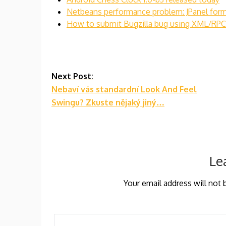
Netbeans performance problem: JPanel form 
How to submit Bugzilla bug using XML/RPC 
Continue
Next Post:
Nebaví vás standardní Look And Feel
Reading
Swingu? Zkuste nějaký jiný…
Le
Your email address will not 