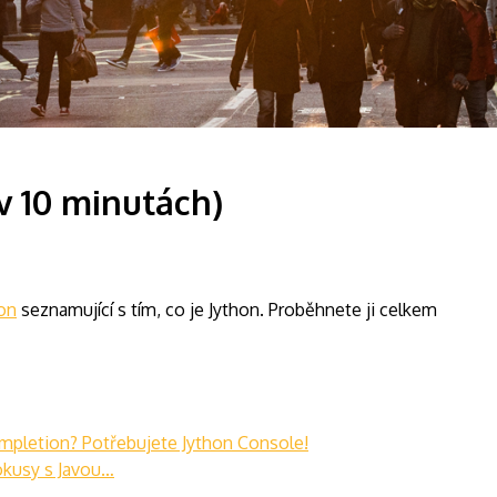
 v 10 minutách)
hon
seznamující s tím, co je Jython. Proběhnete ji celkem
ompletion? Potřebujete Jython Console!
pokusy s Javou…