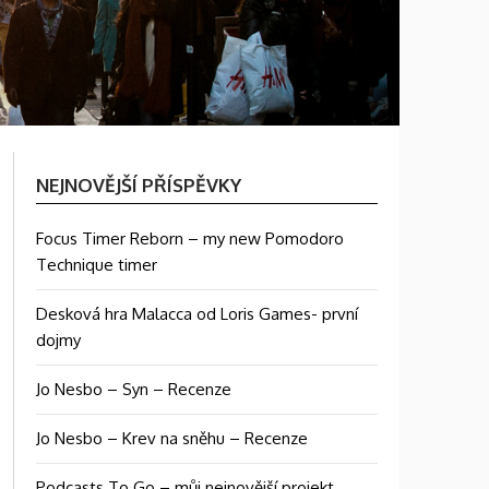
NEJNOVĚJŠÍ PŘÍSPĚVKY
Focus Timer Reborn – my new Pomodoro
Technique timer
Desková hra Malacca od Loris Games- první
dojmy
Jo Nesbo – Syn – Recenze
Jo Nesbo – Krev na sněhu – Recenze
Podcasts To Go – můj nejnovější projekt