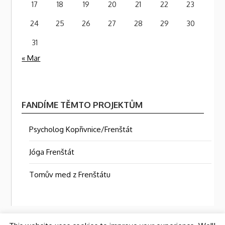
17
18
19
20
21
22
23
24
25
26
27
28
29
30
31
« Mar
FANDÍME TĚMTO PROJEKTŮM
Psycholog Kopřivnice/Frenštát
Jóga Frenštát
Tomův med z Frenštátu