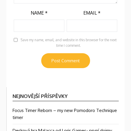
NAME
*
EMAIL
*
Save my name, email, and website in this browser for the next
time I comment.
NEJNOVĚJŠÍ PŘÍSPĚVKY
Focus Timer Reborn – my new Pomodoro Technique
timer
Desková hra Malacca od Loris Games- první dojmy