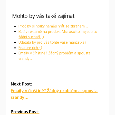
Mohlo by vás také zajímat
Proč by si holky neměli hrát se zbraněmi…
Blití v reklamě na produkt Microsoftu: nejsou to
žádní suchaři ;-)
Udělala by pro vás tohle vaše manželka?
Feature rich ;-)
Emaily v čínštině? Žádný problém a spousta
srandy…
Continue
Next Post:
Emaily v čínštině? Žádný problém a spousta
Reading
srandy…
Previous Post: