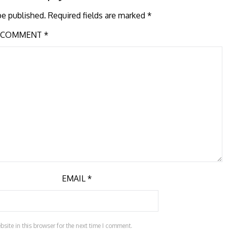
be published.
Required fields are marked
*
COMMENT
*
EMAIL
*
ite in this browser for the next time I comment.