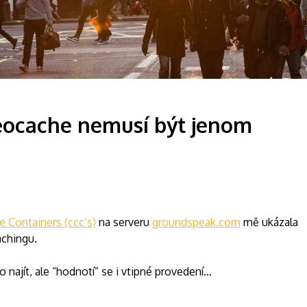
eocache nemusí být jenom
 Containers (ccc’s)
na serveru
groundspeak.com
mě ukázala
chingu.
o najít, ale “hodnotí” se i vtipné provedení…