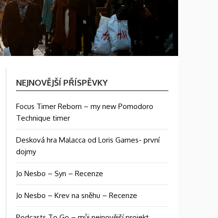
NEJNOVĚJŠÍ PŘÍSPĚVKY
Focus Timer Reborn – my new Pomodoro
Technique timer
Desková hra Malacca od Loris Games- první
dojmy
Jo Nesbo – Syn – Recenze
Jo Nesbo – Krev na sněhu – Recenze
Podcasts To Go – můj nejnovější projekt