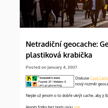
Netradiční geocache: G
plastiková krabička
Posted on
January 4, 2007
Diskuse
Cool Cache
nový rozměr geoca
Nejde už jenom o to dobře ukrýt cache, aby ji šl
Jenom fotky bez textu jsou
zde
.