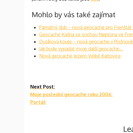
Mohlo by vás také zajímat
Památný dub – nová geocache pro Frenštát
Geocache Kašna se sochou Neptuna ve Fre
Dusíková koule – nová geocache v Rožnov
Jak bude vypadat moje další geocache…
Nová geocache Jezero Velké Karlovice
Continue
Next Post:
Moje poslední geocache roku 2006:
Reading
Portáš
Le