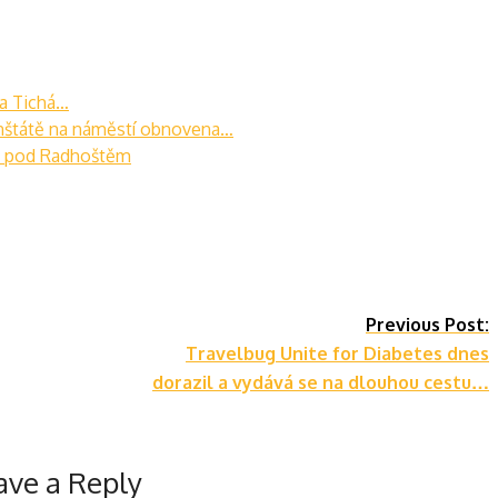
 a Tichá…
nštátě na náměstí obnovena…
ě pod Radhoštěm
Previous Post:
Travelbug Unite for Diabetes dnes
dorazil a vydává se na dlouhou cestu…
ave a Reply