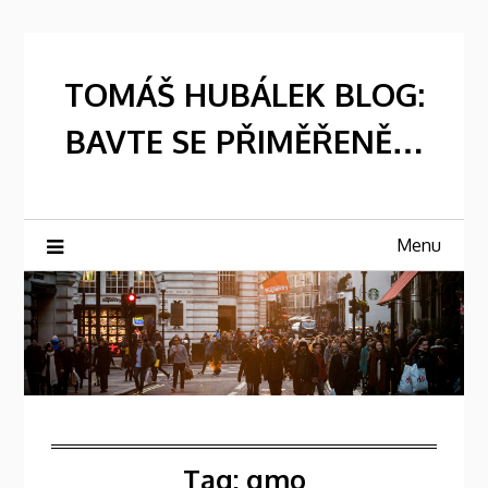
Skip
to
content
TOMÁŠ HUBÁLEK BLOG:
BAVTE SE PŘIMĚŘENĚ…
Menu
Tag:
gmo