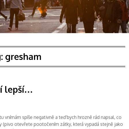
g:
gresham
í lepší…
 tu vnímám spíše negativně a teď bych hrozně rád napsal, co
y (pivo otevřete pootočením zátky, která vypadá stejně jako