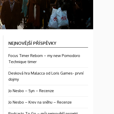
NEJNOVĚJŠÍ PŘÍSPĚVKY
Focus Timer Reborn – my new Pomodoro
Technique timer
Desková hra Malacca od Loris Games- první
dojmy
Jo Nesbo – Syn – Recenze
Jo Nesbo – Krev na sněhu – Recenze
Podcasts To Go – můj nejnovější projekt