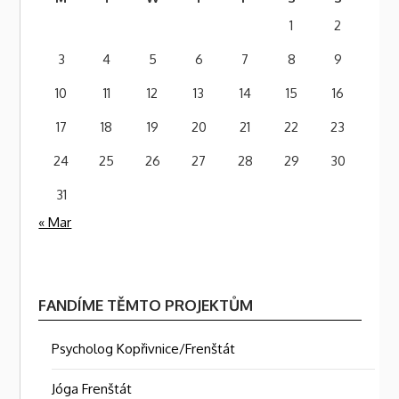
1
2
3
4
5
6
7
8
9
10
11
12
13
14
15
16
17
18
19
20
21
22
23
24
25
26
27
28
29
30
31
« Mar
FANDÍME TĚMTO PROJEKTŮM
Psycholog Kopřivnice/Frenštát
Jóga Frenštát