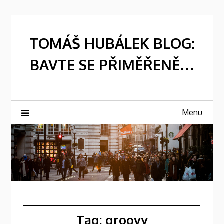
Skip
to
content
TOMÁŠ HUBÁLEK BLOG:
BAVTE SE PŘIMĚŘENĚ…
Menu
Tag:
groovy