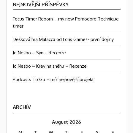
NEJNOVĚJŠÍ PŘÍSPĚVKY
Focus Timer Reborn – my new Pomodoro Technique
timer
Desková hra Malacca od Loris Games- první dojmy
Jo Nesbo – Syn – Recenze
Jo Nesbo – Krev na sněhu – Recenze
Podcasts To Go – můj nejnovější projekt
ARCHÍV
August 2026
M
T
W
T
F
S
S