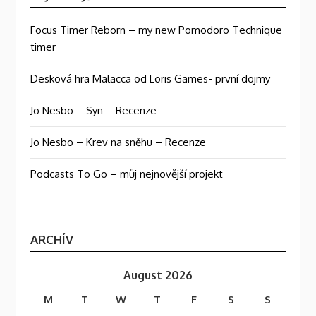
Focus Timer Reborn – my new Pomodoro Technique
timer
Desková hra Malacca od Loris Games- první dojmy
Jo Nesbo – Syn – Recenze
Jo Nesbo – Krev na sněhu – Recenze
Podcasts To Go – můj nejnovější projekt
ARCHÍV
August 2026
M
T
W
T
F
S
S