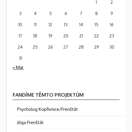
1
2
3
4
5
6
7
8
9
10
11
12
13
14
15
16
17
18
19
20
21
22
23
24
25
26
27
28
29
30
31
« Mar
FANDÍME TĚMTO PROJEKTŮM
Psycholog Kopřivnice/Frenštát
Jóga Frenštát