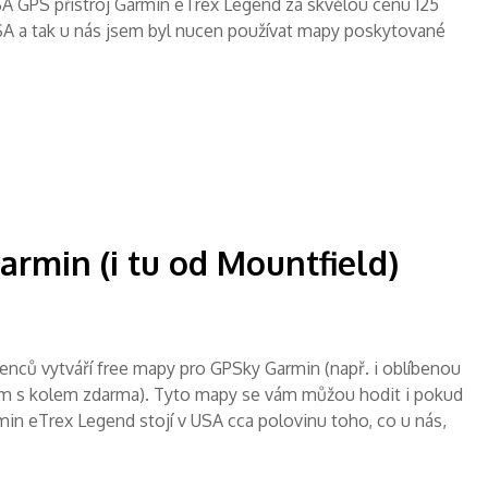
USA GPS přístroj Garmin eTrex Legend za skvělou cenu 125
USA a tak u nás jsem byl nucen používat mapy poskytované
rmin (i tu od Mountfield)
šenců vytváří free mapy pro GPSky Garmin (např. i oblíbenou
m s kolem zdarma). Tyto mapy se vám můžou hodit i pokud
min eTrex Legend stojí v USA cca polovinu toho, co u nás,