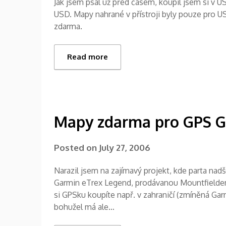
Jak jsem psal už před časem, koupil jsem si v 
USD. Mapy nahrané v přístroji byly pouze pro 
zdarma.
Read more
Mapy zdarma pro GPS Ga
Posted on
July 27, 2006
Narazil jsem na zajímavý projekt, kde parta nad
Garmin eTrex Legend, prodávanou Mountfielde
si GPSku koupíte např. v zahraničí (zmíněná Gar
bohužel má ale…