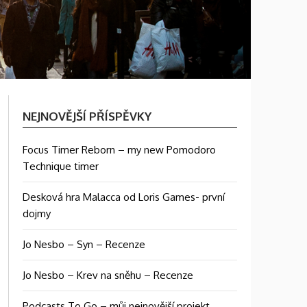
NEJNOVĚJŠÍ PŘÍSPĚVKY
Focus Timer Reborn – my new Pomodoro
Technique timer
Desková hra Malacca od Loris Games- první
dojmy
Jo Nesbo – Syn – Recenze
Jo Nesbo – Krev na sněhu – Recenze
Podcasts To Go – můj nejnovější projekt