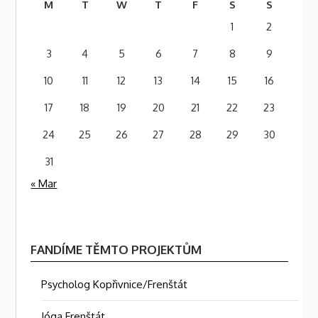
M
T
W
T
F
S
S
1
2
3
4
5
6
7
8
9
10
11
12
13
14
15
16
17
18
19
20
21
22
23
24
25
26
27
28
29
30
31
« Mar
FANDÍME TĚMTO PROJEKTŮM
Psycholog Kopřivnice/Frenštát
Jóga Frenštát