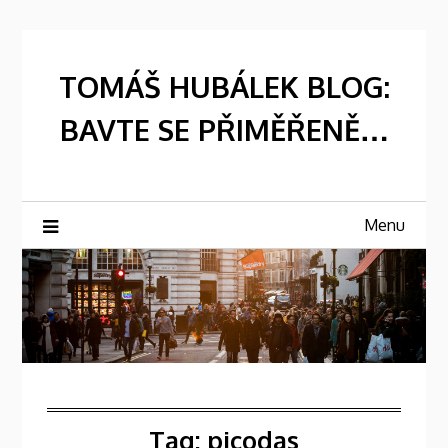
Skip
to
content
TOMÁŠ HUBÁLEK BLOG:
BAVTE SE PŘIMĚŘENĚ…
Menu
Tag:
picodas