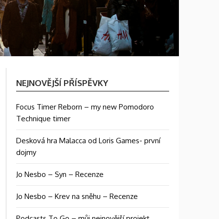
NEJNOVĚJŠÍ PŘÍSPĚVKY
Focus Timer Reborn – my new Pomodoro
Technique timer
Desková hra Malacca od Loris Games- první
dojmy
Jo Nesbo – Syn – Recenze
Jo Nesbo – Krev na sněhu – Recenze
Podcasts To Go – můj nejnovější projekt