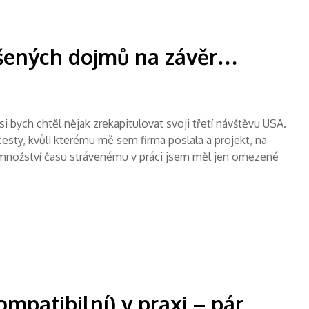
íšených dojmů na závěr…
i bych chtěl nějak zrekapitulovat svoji třetí návštěvu USA.
 cesty, kvůli kterému mě sem firma poslala a projekt, na
u množství času strávenému v práci jsem měl jen omezené
ompatibilní) v praxi – pár