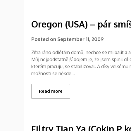
Oregon (USA) – pár sm
Posted on
September 11, 2009
Zítra ráno odlétám domů, nechce se mi balit a as
Můj nejpodstatnější dojem je, že jsem splnil cíl
kterém pracuju, se stabilizoval. A díky velkém
možnosti se někde…
Read more
Filtry Tian Ya (Cokin P k