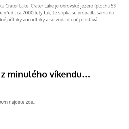
u Crater Lake. Crater Lake je obrovské jezero (plocha 53
e před cca 7000 lety tak, že sopka se propadla sama do
ádné přítoky ani odtoky a se voda do něj dostává…
k z minulého víkendu…
album najdete zde…