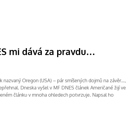
ES mi dává za pravdu…
k nazvaný Oregon (USA) – pár smíšených dojmů na závěr…,
epřehnal. Dneska vyšel v MF DNES článek Američané žijí ve
deném článku v mnoha ohledech potvrzuje. Napsal ho