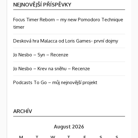
NEJNOVĚJŠÍ PŘÍSPĚVKY
Focus Timer Reborn – my new Pomodoro Technique
timer
Desková hra Malacca od Loris Games- první dojmy
Jo Nesbo – Syn – Recenze
Jo Nesbo – Krev na sněhu – Recenze
Podcasts To Go – můj nejnovější projekt
ARCHÍV
August 2026
M
T
W
T
F
S
S