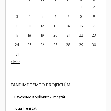
1
2
3
4
5
6
7
8
9
10
11
12
13
14
15
16
17
18
19
20
21
22
23
24
25
26
27
28
29
30
31
« Mar
FANDÍME TĚMTO PROJEKTŮM
Psycholog Kopřivnice/Frenštát
Jóga Frenštát