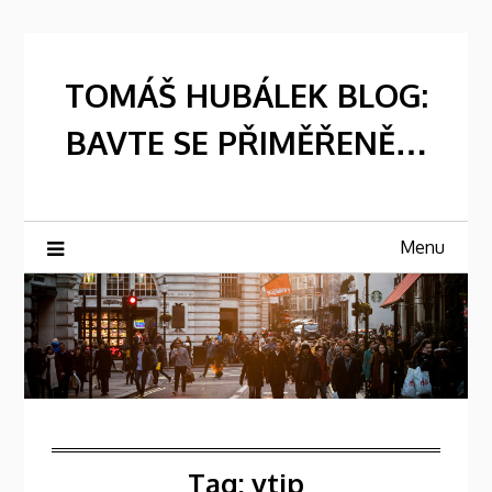
Skip
to
content
TOMÁŠ HUBÁLEK BLOG:
BAVTE SE PŘIMĚŘENĚ…
Menu
Tag:
vtip