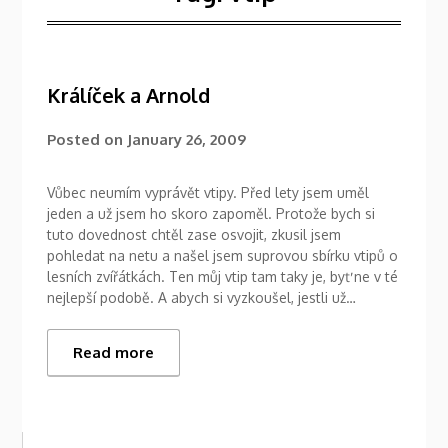
Králíček a Arnold
Posted on
January 26, 2009
Vůbec neumím vyprávět vtipy. Před lety jsem uměl
jeden a už jsem ho skoro zapoměl. Protože bych si
tuto dovednost chtěl zase osvojit, zkusil jsem
pohledat na netu a našel jsem suprovou sbírku vtipů o
lesních zvířátkách. Ten můj vtip tam taky je, byť ne v té
nejlepší podobě. A abych si vyzkoušel, jestli už…
Read more