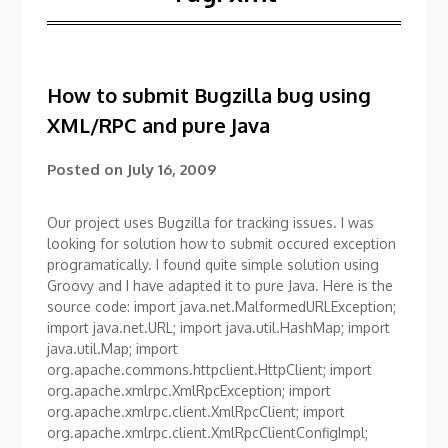
How to submit Bugzilla bug using
XML/RPC and pure Java
Posted on
July 16, 2009
Our project uses Bugzilla for tracking issues. I was
looking for solution how to submit occured exception
programatically. I found quite simple solution using
Groovy and I have adapted it to pure Java. Here is the
source code: import java.net.MalformedURLException;
import java.net.URL; import java.util.HashMap; import
java.util.Map; import
org.apache.commons.httpclient.HttpClient; import
org.apache.xmlrpc.XmlRpcException; import
org.apache.xmlrpc.client.XmlRpcClient; import
org.apache.xmlrpc.client.XmlRpcClientConfigImpl;