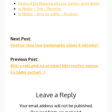
Desková hra Malacca od Loris Games- první dojmy
Jo Nesbo – Syn – Recenze
Jo Nesbo – Krev na sněhu – Recenze
Continue
Next Post:
Firefox: Jsou live bookmarks vůbec k něčemu?
Reading
Previous Post:
Blití v reklamě na produkt Microsoftu: nejsou
to žádní suchaři ;-)
Leave a Reply
Your email address will not be published.