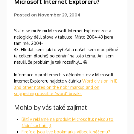
Microsoft Internet Exploreru?
Posted on
November 29, 2004
Stalo se mi že mi Microsoft Internet Explorer zcela
nelogicky dělil slova v tabulce. Místo 2004-43 jsem
tam měl 2004-
43. Hledal jsem, jak to vyřešit a našel jsem moc pěkné
(a celkem dlouhé) pojednání na toto téma. Ani jsem
netušil že problém je tak rozsáhlý… 😀
Informace o problémech s dělením slov v Microsoft
Internet Exploreru najdete v článku
Word division in IE
and other notes on the nobr markup and on
suggesting possible “word” breaks
Mohlo by vás také zajímat
Blití v reklamě na produkt Microsoftu: nejsou to
žádní suchaři ;-)
Firefox: Jsou live bookmarks vůbec k něčemu?