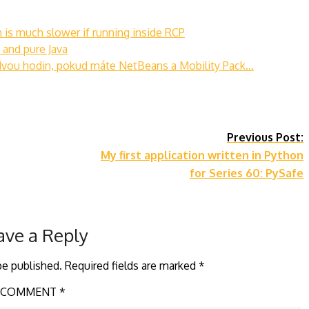
is much slower if running inside RCP
and pure Java
dvou hodin, pokud máte NetBeans a Mobility Pack…
Previous Post:
My first application written in Python
for Series 60: PySafe
ave a Reply
be published.
Required fields are marked
*
COMMENT
*