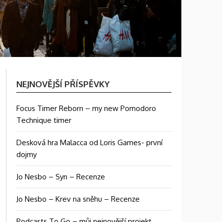
NEJNOVĚJŠÍ PŘÍSPĚVKY
Focus Timer Reborn – my new Pomodoro
Technique timer
Desková hra Malacca od Loris Games- první
dojmy
Jo Nesbo – Syn – Recenze
Jo Nesbo – Krev na sněhu – Recenze
Podcasts To Go – můj nejnovější projekt