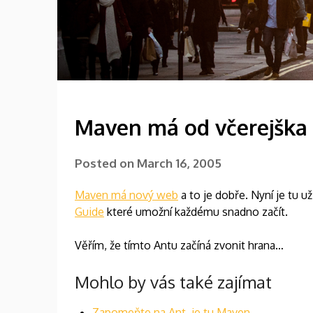
Maven má od včerejška
Posted on
March 16, 2005
Maven má nový web
a to je dobře. Nyní je tu 
Guide
které umožní každému snadno začít.
Věřím, že tímto Antu začíná zvonit hrana…
Mohlo by vás také zajímat
Zapomeňte na Ant, je tu Maven