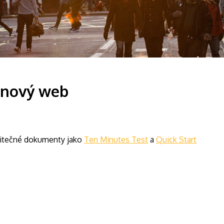
 nový web
užitečné dokumenty jako
Ten Minutes Test
a
Quick Start