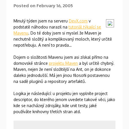
Posted on
February 16, 2005
Minulý týden jsem na serveru
DevX.com
v
podstatě náhodou narazil na
tutoriál týkající se
Mavenu
. Do té doby jsem si myslel že Maven je
nechutně složitý a komplikovaný moloch, který určitě
nepotřebuju. A není to pravda…
Dojem o složitosti Mavenu jsem asi získal přímo na
domovské stránce
projektu Maven
a byl určitě chybný.
Maven, nejen že není složitější na Ant, on je dokonce
daleko jednodušší. Má jen jinou filosofii postavenou
na sadě pluginů a repository artefaktů.
Logika je následující: u projektu jen vyplníte project
descriptor, do kterého jenom uvedete takové věci, jako
kde se nacházejí zdrojáky, kde unit testy, jaké
používáte knihovny třetích stran atd.