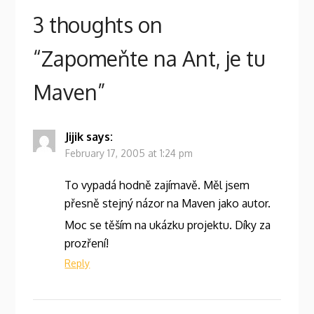
3 thoughts on
“
Zapomeňte na Ant, je tu
Maven
”
Jijik
says:
February 17, 2005 at 1:24 pm
To vypadá hodně zajímavě. Měl jsem
přesně stejný názor na Maven jako autor.
Moc se těším na ukázku projektu. Díky za
prozření!
Reply