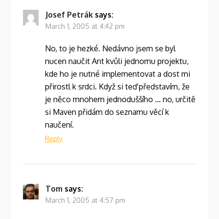
Josef Petrák
says:
March 1, 2005 at 4:42 pm
No, to je hezké. Nedávno jsem se byl
nucen naučit Ant kvůli jednomu projektu,
kde ho je nutné implementovat a dost mi
přirostl k srdci. Když si teď představím, že
je něco mnohem jednoduššího … no, určitě
si Maven přidám do seznamu věcí k
naučení.
Reply
Tom
says:
March 1, 2005 at 4:57 pm