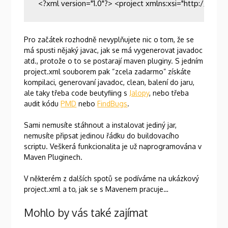
 <?xml version="1.0"?> <project xmlns:xsi="http://ww
Pro začátek rozhodně nevyplňujete nic o tom, že se
má spusti nějaký javac, jak se má vygenerovat javadoc
atd., protože o to se postarají maven pluginy. S jedním
project.xml souborem pak “zcela zadarmo” získáte
kompilaci, generovaní javadoc, clean, balení do jaru,
ale taky třeba code beutyfiing s
Jalopy
, nebo třeba
audit kódu
PMD
nebo
FindBugs
.
Sami nemusíte stáhnout a instalovat jediný jar,
nemusíte připsat jedinou řádku do buildovacího
scriptu. Veškerá funkcionalita je už naprogramována v
Maven Pluginech.
V některém z dalších spotů se podíváme na ukázkový
project.xml a to, jak se s Mavenem pracuje…
Mohlo by vás také zajímat