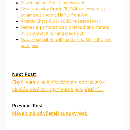
Maven má od včerejška nový web
How to deploy Oracle PL/SQL or execute sql
commands specified in file from Ant
Android Chess Clock 1.0-b3 released today
Netbeans performance problem: JPanel form is
much slower if running inside RCP
How to submit Bugzilla bug using XML/RPC and
pure Java
Continue
Next Post:
Chybí vám v Javě přetěžování operátorů a
Reading
víceřádkové stringy? Volte pro přidání…
Previous Post:
Maven má od včerejška nový web