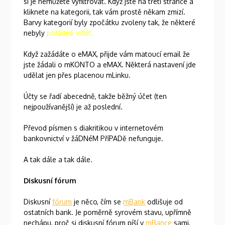
si je nemůžete vyfiltrovat. Když jste na třetí stránce a
kliknete na kategorii, tak vám prostě někam zmizí.
Barvy kategorií byly zpočátku zvoleny tak, že některé
nebyly
pořádně vidět.
Když zažádáte o eMAX, přijde vám matoucí email že
jste žádali o mKONTO a eMAX. Některá nastavení jde
udělat jen přes placenou mLinku.
Účty se řadí abecedně, takže běžný účet (ten
nejpoužívanější) je až poslední.
Převod písmen s diakritikou v internetovém
bankovnictví v žáDNéM PříPADě nefunguje.
A tak dále a tak dále.
Diskusní fórum
Diskusní
fórum
je něco, čím se
mBank
odlišuje od
ostatních bank. Je poměrně syrovém stavu, upřímně
nechápu, proč si diskusní fórum píší v
mBance
sami,