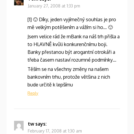
January 27, 2008 at 1:33 pm
[1] 🙂 Díky, jeden vyjímečný souhlas je pro
mě velkým potěšením a vážím si ho… 🙂
Jsem velice rád že mBank na náš trh přišla a
to HLAVNĚ kvůli konkurenčnímu boji.
Banky přestanou být arogantní otrokáři a
třeba časem nastaví rozumné podmínky…
Těším se na všechny změny na našem
bankovním trhu, protože většina z nich
bude určitě k lepšímu
Reply
tw
says:
February 17, 2008 at 1:30 am