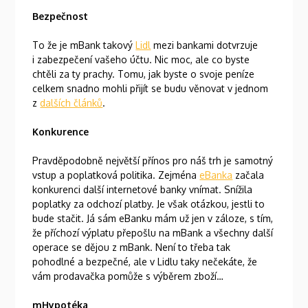
Bezpečnost
To že je mBank takový
Lidl
mezi bankami dotvrzuje
i zabezpečení vašeho účtu. Nic moc, ale co byste
chtěli za ty prachy. Tomu, jak byste o svoje peníze
celkem snadno mohli přijít se budu věnovat v jednom
z
dalších článků
.
Konkurence
Pravděpodobně největší přínos pro náš trh je samotný
vstup a poplatková politika. Zejména
eBanka
začala
konkurenci další internetové banky vnímat. Snížila
poplatky za odchozí platby. Je však otázkou, jestli to
bude stačit. Já sám eBanku mám už jen v záloze, s tím,
že příchozí výplatu přepošlu na mBank a všechny další
operace se dějou z mBank. Není to třeba tak
pohodlné a bezpečné, ale v Lidlu taky nečekáte, že
vám prodavačka pomůže s výběrem zboží…
mHypotéka