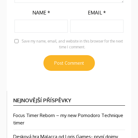
NAME
*
EMAIL
*
Save my name, email, and website in this browser for the next
time I comment.
NEJNOVĚJŠÍ PŘÍSPĚVKY
Focus Timer Reborn – my new Pomodoro Technique
timer
Desková hra Malacca od Loris Games- první dojmy