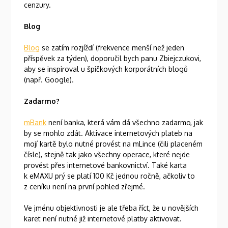
cenzury.
Blog
Blog
se zatím rozjíždí (frekvence menší než jeden
příspěvek za týden), doporučil bych panu Zbiejczukovi,
aby se inspiroval u špičkových korporátních blogů
(např. Google).
Zadarmo?
mBank
není banka, která vám dá všechno zadarmo, jak
by se mohlo zdát. Aktivace internetových plateb na
mojí kartě bylo nutné provést na mLince (čili placeném
čísle), stejně tak jako všechny operace, které nejde
provést přes internetové bankovnictví. Také karta
k eMAXU prý se platí 100 Kč jednou ročně, ačkoliv to
z ceníku není na první pohled zřejmé.
Ve jménu objektivnosti je ale třeba říct, že u novějších
karet není nutné již internetové platby aktivovat.