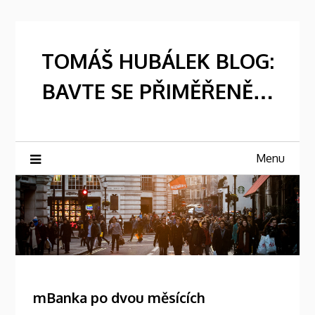
Skip
to
content
TOMÁŠ HUBÁLEK BLOG:
BAVTE SE PŘIMĚŘENĚ…
Menu
mBanka po dvou měsících