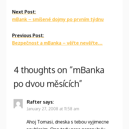
Continue
Next Post:
mBank – smíšené dojmy po prvním týdnu
Reading
Previous Post:
Bezpečnost a mBanka – věřte nevěřte…
4 thoughts on “
mBanka
po dvou měsících
”
Rafter
says:
January 27, 2008 at 11:58 am
Ahoj Tomasi, dneska s tebou vyjimecne