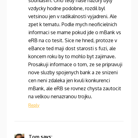
souhlasim. Ono tedy nase nazory byly
vzdycky hodne podobne, rozdil byl
vetsinou jen v radikalnosti vyjadreni. Ale
zpet k tematu. Podle mych neoficielnich
informaci se mame pokud jde o mBank vs
eRB na co tesit. Sice ne hned, protoze v
eBance ted maji dost starosti s fuzi, ale
koncem roku by to mohlo byt zajimave.
Prosakuji informace o tom, ze se pripravuji
nove sluzby spojenych bank a ze snizeni
cen neni zdaleka jen kvuli konkurenci
mBank, ale eRB se rovnez chysta zautocit
na velkou nenazranou trojku.
Reply
Tom
says: