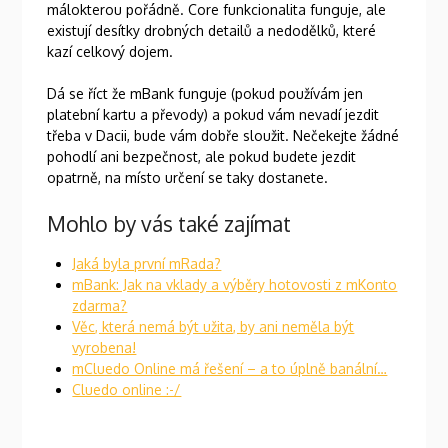
málokterou pořádně. Core funkcionalita funguje, ale
existují desítky drobných detailů a nedodělků, které
kazí celkový dojem.
Dá se říct že mBank funguje (pokud používám jen
platební kartu a převody) a pokud vám nevadí jezdit
třeba v Dacii, bude vám dobře sloužit. Nečekejte žádné
pohodlí ani bezpečnost, ale pokud budete jezdit
opatrně, na místo určení se taky dostanete.
Mohlo by vás také zajímat
Jaká byla první mRada?
mBank: Jak na vklady a výběry hotovosti z mKonto
zdarma?
Věc, která nemá být užita, by ani neměla být
vyrobena!
mCluedo Online má řešení – a to úplně banální…
Cluedo online :-/