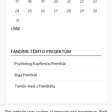
17
18
19
20
21
22
23
24
25
26
27
28
29
30
31
« Mar
FANDÍME TĚMTO PROJEKTŮM
Psycholog Kopřivnice/Frenštát
Jóga Frenštát
Tomův med z Frenštátu
This website uses cookies to improve your experience. We'll