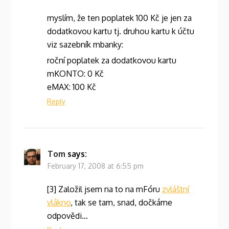
myslím, že ten poplatek 100 Kč je jen za
dodatkovou kartu tj. druhou kartu k účtu
viz sazebník mbanky:
roční poplatek za dodatkovou kartu
mKONTO: 0 Kč
eMAX: 100 Kč
Reply
Tom
says:
February 17, 2008 at 6:55 pm
[3] Založil jsem na to na mFóru
zvláštní
vlákno
, tak se tam, snad, dočkáme
odpovědi…