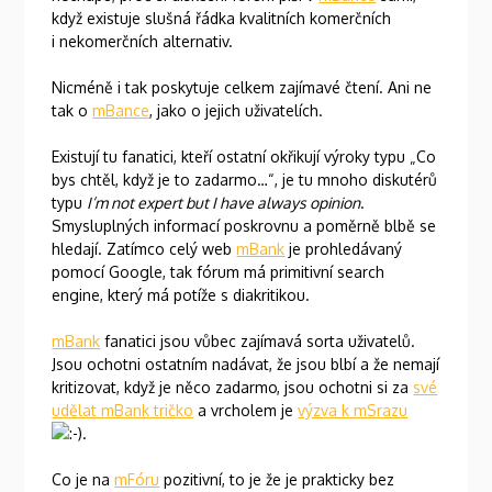
když existuje slušná řádka kvalitních komerčních
i nekomerčních alternativ.
Nicméně i tak poskytuje celkem zajímavé čtení. Ani ne
tak o
mBance
, jako o jejich uživatelích.
Existují tu fanatici, kteří ostatní okřikují výroky typu „Co
bys chtěl, když je to zadarmo…“, je tu mnoho diskutérů
typu
I’m not expert but I have always opinion
.
Smysluplných informací poskrovnu a poměrně blbě se
hledají. Zatímco celý web
mBank
je prohledávaný
pomocí Google, tak fórum má primitivní search
engine, který má potíže s diakritikou.
mBank
fanatici jsou vůbec zajímavá sorta uživatelů.
Jsou ochotni ostatním nadávat, že jsou blbí a že nemají
kritizovat, když je něco zadarmo, jsou ochotni si za
své
udělat mBank tričko
a vrcholem je
výzva k mSrazu
.
Co je na
mFóru
pozitivní, to je že je prakticky bez