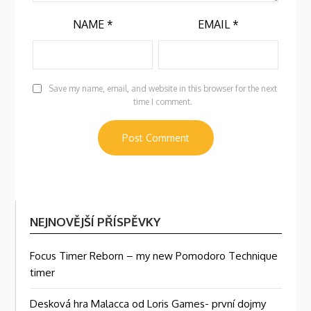
NAME
*
EMAIL
*
Save my name, email, and website in this browser for the next
time I comment.
NEJNOVĚJŠÍ PŘÍSPĚVKY
Focus Timer Reborn – my new Pomodoro Technique
timer
Desková hra Malacca od Loris Games- první dojmy