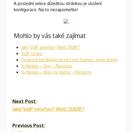
A poslední velice důležitou stránkou je uložení
konfigurace. Na to nezapomeňte!
Mohlo by vás také zajímat
Jaký VoIP telefon? Well 3130IF?
VoIP rocks!
Desková hra Malacca od Loris Games- první dojmy
Jo Nesbo – Syn – Recenze
Jo Nesbo – Krev na sněhu – Recenze
Continue
Next Post:
Jaký VoIP telefon? Well 3130IF?
Reading
Previous Post: