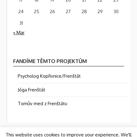
24
25
26
27
28
29
30
31
« Mar
FANDÍME TĚMTO PROJEKTŮM
Psycholog Kopřivnice/Frenštát
Jóga Frenštát
Tomův med z Frenštátu
This website uses cookies to improve your experience. We'll