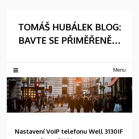
Skip
to
content
TOMÁŠ HUBÁLEK BLOG:
BAVTE SE PŘIMĚŘENĚ…
Menu
Nastavení VoIP telefonu Well 3130IF