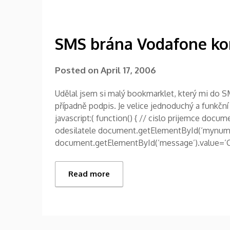
SMS brána Vodafone ko
Posted on
April 17, 2006
Udělal jsem si malý bookmarklet, který mi do S
případně podpis. Je velice jednoduchý a funkční
javascript:( function() { // cislo prijemce doc
odesilatele document.getElementById(‘mynumbe
document.getElementById(‘message’).value=’Ca
Read more