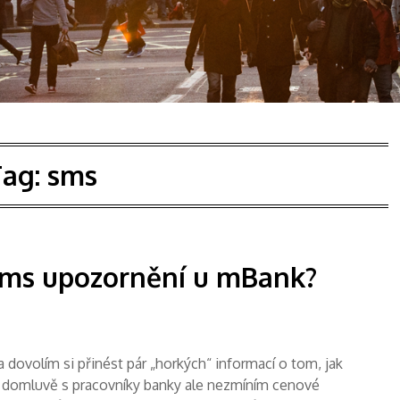
Tag:
sms
 sms upozornění u mBank?
dovolím si přinést pár „horkých“ informací o tom, jak
o domluvě s pracovníky banky ale nezmíním cenové