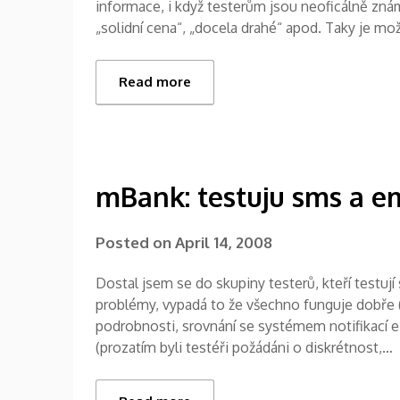
informace, i když testerům jsou neoficálně zná
„solidní cena“, „docela drahé“ apod. Taky je mo
Read more
mBank: testuju sms a e
Posted on
April 14, 2008
Dostal jsem se do skupiny testerů, kteří testují
problémy, vypadá to že všechno funguje dobře (j
podrobnosti, srovnání se systémem notifikací eB
(prozatím byli testéři požádáni o diskrétnost,…