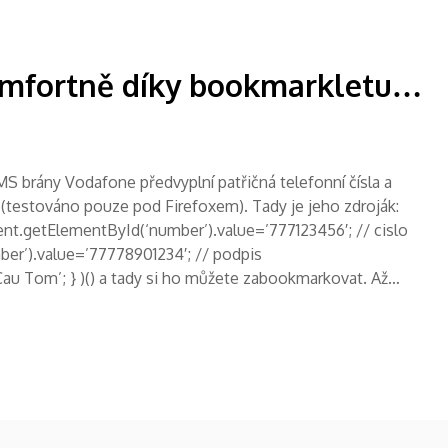
mfortně díky bookmarkletu…
MS brány Vodafone předvyplní patřičná telefonní čísla a
 (testováno pouze pod Firefoxem). Tady je jeho zdroják:
ument.getElementById(‘number’).value=’777123456′; // cislo
r’).value=’77778901234′; // podpis
u Tom’; } )() a tady si ho můžete zabookmarkovat. Až…