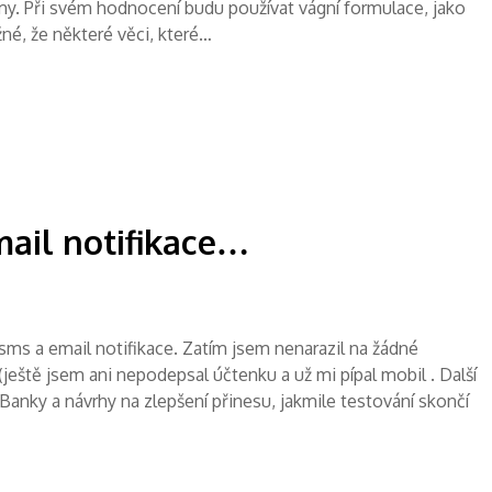
my. Při svém hodnocení budu používat vágní formulace, jako
žné, že některé věci, které…
mail notifikace…
 sms a email notifikace. Zatím jsem nenarazil na žádné
eště jsem ani nepodepsal účtenku a už mi pípal mobil . Další
anky a návrhy na zlepšení přinesu, jakmile testování skončí