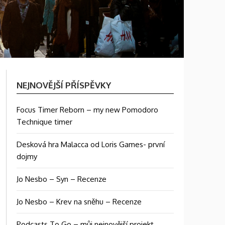
NEJNOVĚJŠÍ PŘÍSPĚVKY
Focus Timer Reborn – my new Pomodoro
Technique timer
Desková hra Malacca od Loris Games- první
dojmy
Jo Nesbo – Syn – Recenze
Jo Nesbo – Krev na sněhu – Recenze
Podcasts To Go – můj nejnovější projekt