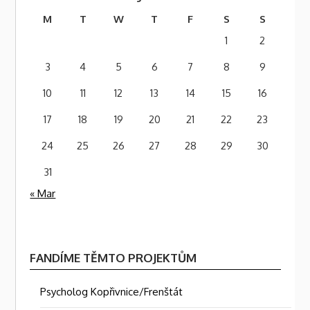
M
T
W
T
F
S
S
1
2
3
4
5
6
7
8
9
10
11
12
13
14
15
16
17
18
19
20
21
22
23
24
25
26
27
28
29
30
31
« Mar
FANDÍME TĚMTO PROJEKTŮM
Psycholog Kopřivnice/Frenštát