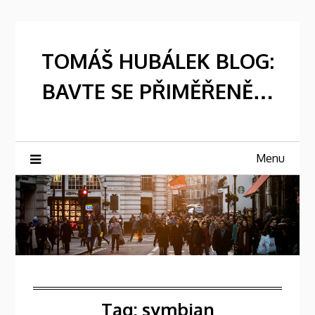
Skip
to
content
TOMÁŠ HUBÁLEK BLOG:
BAVTE SE PŘIMĚŘENĚ…
Menu
Tag:
symbian