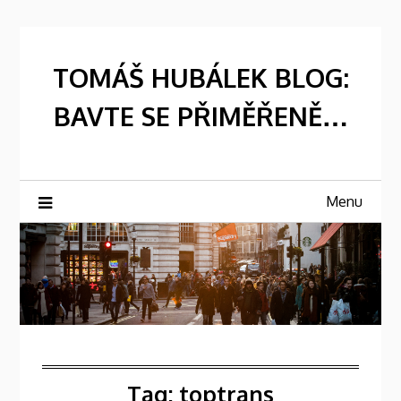
Skip
to
content
TOMÁŠ HUBÁLEK BLOG:
BAVTE SE PŘIMĚŘENĚ…
Menu
Tag:
toptrans