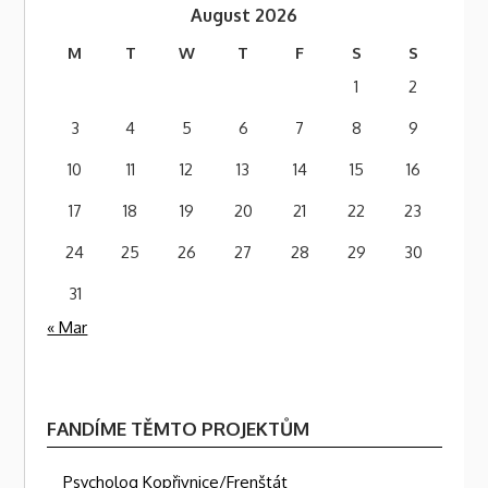
August 2026
M
T
W
T
F
S
S
1
2
3
4
5
6
7
8
9
10
11
12
13
14
15
16
17
18
19
20
21
22
23
24
25
26
27
28
29
30
31
« Mar
FANDÍME TĚMTO PROJEKTŮM
Psycholog Kopřivnice/Frenštát