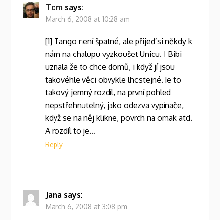
Tom
says:
March 6, 2008 at 10:28 am
[1] Tango není špatné, ale přijeď si někdy k
nám na chalupu vyzkoušet Unicu. I Bibi
uznala že to chce domů, i když jí jsou
takovéhle věci obvykle lhostejné. Je to
takový jemný rozdíl, na první pohled
nepstřehnutelný, jako odezva vypínače,
když se na něj klikne, povrch na omak atd.
A rozdíl to je…
Reply
Jana
says:
March 6, 2008 at 3:08 pm