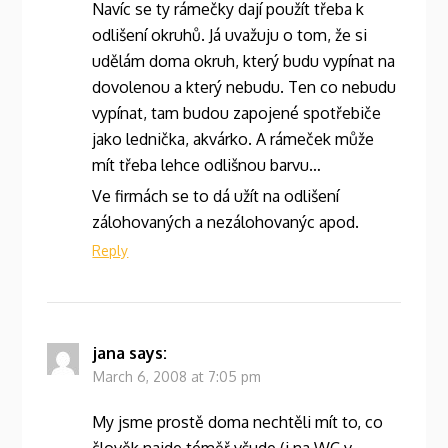
Navíc se ty rámečky dají použít třeba k
odlišení okruhů. Já uvažuju o tom, že si
udělám doma okruh, který budu vypínat na
dovolenou a který nebudu. Ten co nebudu
vypínat, tam budou zapojené spotřebiče
jako lednička, akvárko. A rámeček může
mít třeba lehce odlišnou barvu…
Ve firmách se to dá užít na odlišení
zálohovaných a nezálohovanýc apod.
Reply
jana
says:
March 6, 2008 at 7:05 pm
My jsme prostě doma nechtěli mít to, co
člověk najde téměř všude (i na WC v