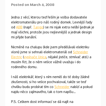
Posted on
March 6, 2008
Jedna z věcí, kterou teď řeším je volba dodavatele
elektromateriálu pro náš rodiný domek. Levnější řady
od
ABB
(např.
Tango
) se mi nijak extra nelíbí (jednak je
mají všichni, protože jsou nejlevnější) a jednak design
mi přijde banální.
Nicméně na chalupu (kde jsem předělávali elektriku
vloni) jsme si sehnali elektromateriál od
Schneider
Electric
(
vypínače Unica
, nějaké jističe, stmívač atd.) a
musím říct, že o něm velice vážně uvažuju i do
rodinného domu.
I náš elektrikář, který s ním neměl do té doby žádné
zkušenosti, si ho velice pochvaloval, takže se teď
chvilku budu probírat tím co
Schneider
nabízí a pokud
najdu něco zajímavého, tak o tom napíšu…
P.S. Celkem dost informací se dá najít na