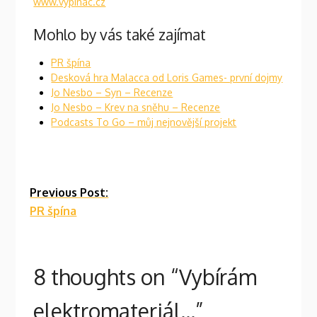
www.vypinac.cz
Mohlo by vás také zajímat
PR špína
Desková hra Malacca od Loris Games- první dojmy
Jo Nesbo – Syn – Recenze
Jo Nesbo – Krev na sněhu – Recenze
Podcasts To Go – můj nejnovější projekt
Continue
Previous Post:
PR špína
Reading
8 thoughts on “
Vybírám
elektromateriál…
”