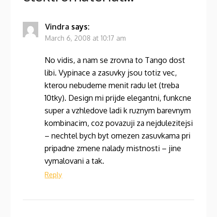
Vindra
says:
March 6, 2008 at 10:17 am
No vidis, a nam se zrovna to Tango dost
libi. Vypinace a zasuvky jsou totiz vec,
kterou nebudeme menit radu let (treba
10tky). Design mi prijde elegantni, funkcne
super a vzhledove ladi k ruznym barevnym
kombinacim, coz povazuji za nejdulezitejsi
– nechtel bych byt omezen zasuvkama pri
pripadne zmene nalady mistnosti – jine
vymalovani a tak.
Reply