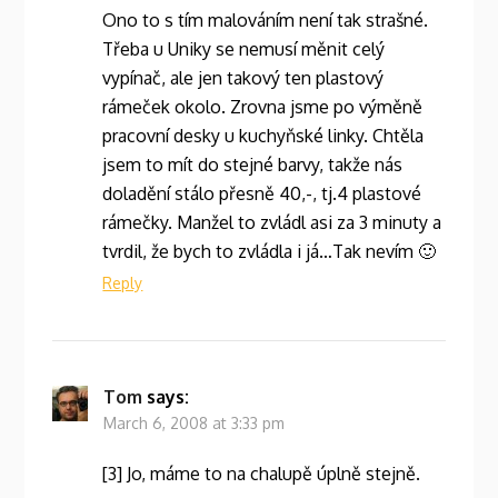
Ono to s tím malováním není tak strašné.
Třeba u Uniky se nemusí měnit celý
vypínač, ale jen takový ten plastový
rámeček okolo. Zrovna jsme po výměně
pracovní desky u kuchyňské linky. Chtěla
jsem to mít do stejné barvy, takže nás
doladění stálo přesně 40,-, tj.4 plastové
rámečky. Manžel to zvládl asi za 3 minuty a
tvrdil, že bych to zvládla i já…Tak nevím 🙂
Reply
Tom
says:
March 6, 2008 at 3:33 pm
[3] Jo, máme to na chalupě úplně stejně.