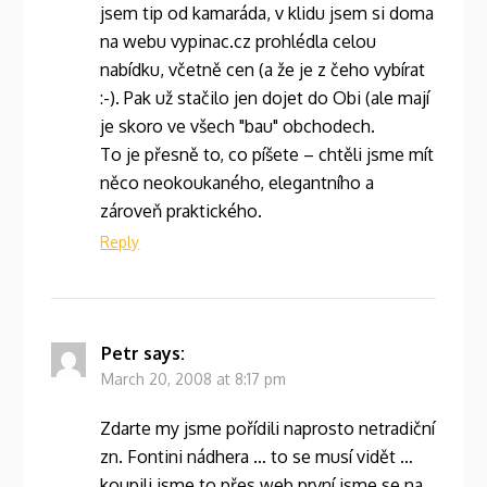
jsem tip od kamaráda, v klidu jsem si doma
na webu vypinac.cz prohlédla celou
nabídku, včetně cen (a že je z čeho vybírat
:-). Pak už stačilo jen dojet do Obi (ale mají
je skoro ve všech "bau" obchodech.
To je přesně to, co píšete – chtěli jsme mít
něco neokoukaného, elegantního a
zároveň praktického.
Reply
Petr
says:
March 20, 2008 at 8:17 pm
Zdarte my jsme pořídili naprosto netradiční
zn. Fontini nádhera … to se musí vidět …
koupili jsme to přes web první jsme se na