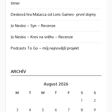
timer
Desková hra Malacca od Loris Games- první dojmy
Jo Nesbo – Syn – Recenze
Jo Nesbo – Krev na sněhu – Recenze
Podcasts To Go – můj nejnovější projekt
ARCHÍV
August 2026
M
T
W
T
F
S
S
1
2
3
4
5
6
7
8
9