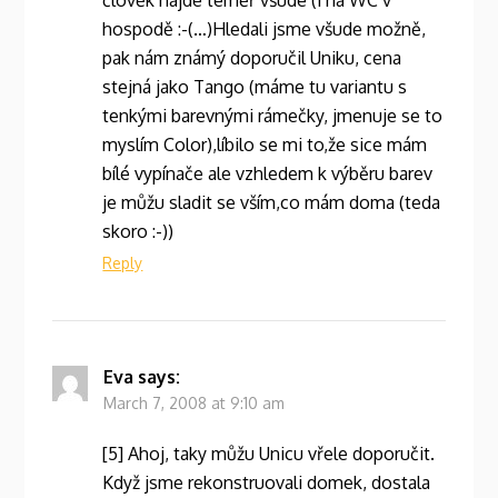
hospodě :-(…)Hledali jsme všude možně,
pak nám známý doporučil Uniku, cena
stejná jako Tango (máme tu variantu s
tenkými barevnými rámečky, jmenuje se to
myslím Color),líbilo se mi to,že sice mám
bílé vypínače ale vzhledem k výběru barev
je můžu sladit se vším,co mám doma (teda
skoro :-))
Reply
Eva
says:
March 7, 2008 at 9:10 am
[5] Ahoj, taky můžu Unicu vřele doporučit.
Když jsme rekonstruovali domek, dostala