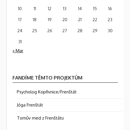
10
11
12
13
14
15
16
17
18
19
20
21
22
23
24
25
26
27
28
29
30
31
« Mar
FANDÍME TĚMTO PROJEKTŮM
Psycholog Kopřivnice/Frenštát
Jóga Frenštát
Tomův med z Frenštátu