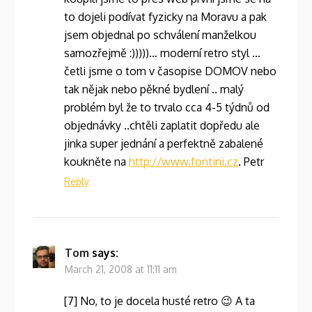
to dojeli podívat fyzicky na Moravu a pak
jsem objednal po schválení manželkou
samozřejmě :)))))… moderní retro styl …
četli jsme o tom v časopise DOMOV nebo
tak nějak nebo pěkné bydlení .. malý
problém byl že to trvalo cca 4-5 týdnů od
objednávky ..chtěli zaplatit dopředu ale
jinka super jednání a perfektně zabalené
koukněte na
http://www.fontini.cz
. Petr
Reply
Tom
says:
March 21, 2008 at 11:11 am
[7] No, to je docela husté retro 😉 A ta