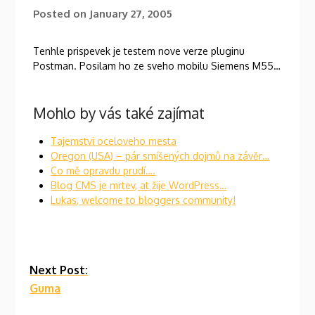
Posted on
January 27, 2005
Tenhle prispevek je testem nove verze pluginu
Postman. Posilam ho ze sveho mobilu Siemens M55…
Mohlo by vás také zajímat
Tajemstvi oceloveho mesta
Oregon (USA) – pár smíšených dojmů na závěr…
Co mě opravdu prudí….
Blog CMS je mrtev, at žije WordPress…
Lukas, welcome to bloggers community!
Continue
Next Post:
Guma
Reading