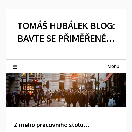
Skip
to
content
TOMÁŠ HUBÁLEK BLOG:
BAVTE SE PŘIMĚŘENĚ…
Menu
Z meho pracovniho stolu…