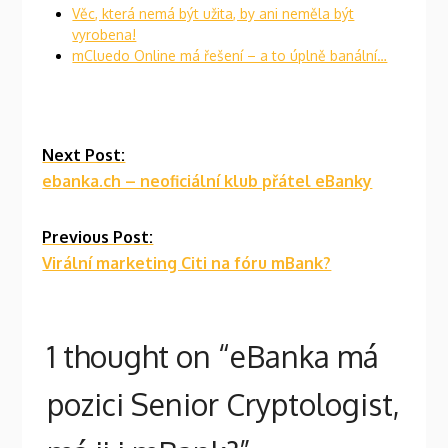
Věc, která nemá být užita, by ani neměla být
vyrobena!
mCluedo Online má řešení – a to úplně banální…
Continue
Next Post:
ebanka.ch – neoficiální klub přátel eBanky
Reading
Previous Post:
Virální marketing Citi na fóru mBank?
1 thought on “
eBanka má
pozici Senior Cryptologist,