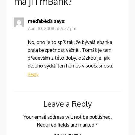
má ji i mBank?
”
méďabéďa
says:
April 10, 2008 at 5:27 pm
No, ono je to spíš tak, že bývalá ebanka
brala bezpečnost vážně.. Tomáš je tam
především z této doby. otázkou je, jak
dlouho vydrží ten humus v současnosti.
Reply
Leave a Reply
Your email address will not be published.
Required fields are marked
*