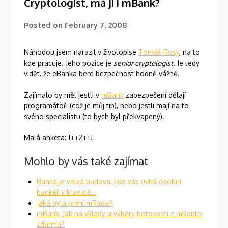
Cryptologist, má ji i mBank?
Posted on
February 7, 2008
Náhodou jsem narazil v životopise
Tomáš Rosy
, na to
kde pracuje. Jeho pozice je
senior cryptologist
. Je tedy
vidět, že eBanka bere bezpečnost hodně vážně.
Zajímalo by měl jestli v
mBank
zabezpečení dělají
programátoři (což je můj tip), nebo jestli mají na to
svého specialistu (to bych byl překvapený).
Malá anketa: !++2++!
Mohlo by vás také zajímat
Banka je velká budova, kde vás uvítá osobní
bankéř v kravatě…
Jaká byla první mRada?
mBank: Jak na vklady a výběry hotovosti z mKonto
zdarma?