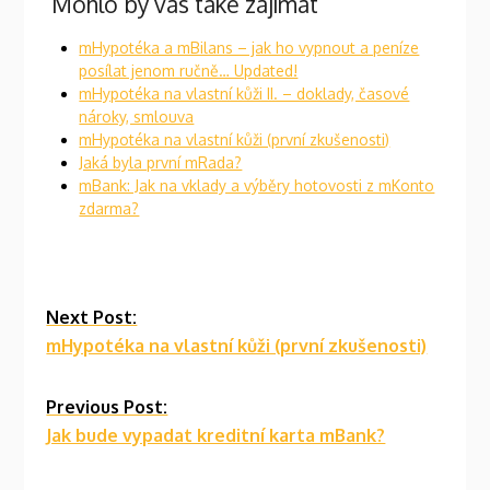
Mohlo by vás také zajímat
mHypotéka a mBilans – jak ho vypnout a peníze
posílat jenom ručně… Updated!
mHypotéka na vlastní kůži II. – doklady, časové
nároky, smlouva
mHypotéka na vlastní kůži (první zkušenosti)
Jaká byla první mRada?
mBank: Jak na vklady a výběry hotovosti z mKonto
zdarma?
Continue
Next Post:
mHypotéka na vlastní kůži (první zkušenosti)
Reading
Previous Post:
Jak bude vypadat kreditní karta mBank?