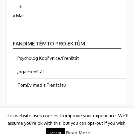
31
« Mar
FANDÍME TĚMTO PROJEKTŮM
Psycholog Kopřivnice/Frenštát
Jóga Frenštát
Tomův med z Frenštátu
This website uses cookies to improve your experience. We'll
assume you're ok with this, but you can opt-out if you wish.
©2026 TOMÁŠ HUBÁLEK BLOG: BAVTE SE PŘIMĚŘENĚ…
| Built
Read More
using WordPress and
Responsive Blogily
theme by Superb
Accept