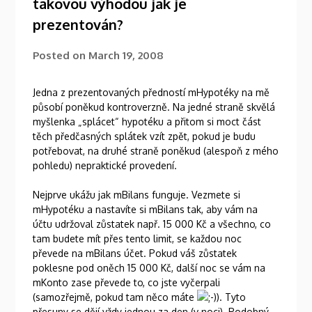
takovou výhodou jak je
prezentován?
Posted on
March 19, 2008
Jedna z prezentovaných předností mHypotéky na mě
působí poněkud kontroverzně. Na jedné straně skvělá
myšlenka „splácet“ hypotéku a přitom si moct část
těch předčasných splátek vzít zpět, pokud je budu
potřebovat, na druhé straně poněkud (alespoň z mého
pohledu) nepraktické provedení.
Nejprve ukážu jak mBilans funguje. Vezmete si
mHypotéku a nastavíte si mBilans tak, aby vám na
účtu udržoval zůstatek např. 15 000 Kč a všechno, co
tam budete mít přes tento limit, se každou noc
převede na mBilans účet. Pokud váš zůstatek
poklesne pod oněch 15 000 Kč, další noc se vám na
mKonto zase převede to, co jste vyčerpali
(samozřejmě, pokud tam něco máte
. Tyto
přesuny se dějí vždy jednou za den (v noci). Podobný