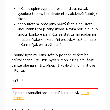
mBilans úplně vypnout (resp. nastavit na tak
vysokou částku, že nebude nikdy aktivován), což je
škoda
nepoužívat mKonto jako běžný účet, a používat
jinou banku což je taky škoda. Navím pokud budu v
„moci“ konkurence, může se stát, že jim podaří mi
nacpat nějaké konkurenční produkty, což není pro
mBank nějak extra výhodné.
Osobně bych mBilans uvítal v podobě zvláštního
neúročeného účtu, kde bych si mohl ručně převádět
peníze oběma směry, případně kdybych mohl mít dvě
mKonta.
!++3++!
Update: manuální obsluha mBilans jde, viz
tento
článek
…