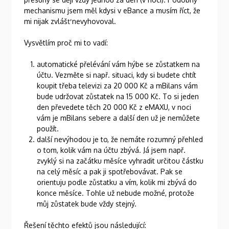
mechanismu jsem měl kdysi v eBance a musím říct, že
mi nijak zvlášť nevyhovoval.
Vysvětlím proč mi to vadí:
automatické přelévání vám hýbe se zůstatkem na
účtu. Vezměte si např. situaci, kdy si budete chtít
koupit třeba televizi za 20 000 Kč a mBilans vám
bude udržovat zůstatek na 15 000 Kč. To si jeden
den převedete těch 20 000 Kč z eMAXU, v noci
vám je mBilans sebere a další den už je nemůžete
použít.
další nevýhodou je to, že nemáte rozumný přehled
o tom, kolik vám na účtu zbývá. Já jsem např.
zvyklý si na začátku měsíce vyhradit určitou částku
na celý měsíc a pak ji spotřebovávat. Pak se
orientuju podle zůstatku a vím, kolik mi zbývá do
konce měsíce. Tohle už nebude možné, protože
můj zůstatek bude vždy stejný.
Řešení těchto efektů jsou následující: