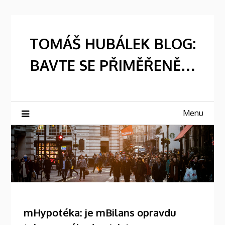
Skip
to
content
TOMÁŠ HUBÁLEK BLOG:
BAVTE SE PŘIMĚŘENĚ…
Menu
mHypotéka: je mBilans opravdu