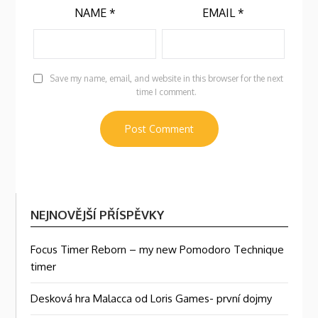
NAME
*
EMAIL
*
Save my name, email, and website in this browser for the next
time I comment.
NEJNOVĚJŠÍ PŘÍSPĚVKY
Focus Timer Reborn – my new Pomodoro Technique
timer
Desková hra Malacca od Loris Games- první dojmy