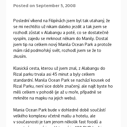
Posted on
September 5, 2008
Poslední víkend na Filipínách jsem byl tak utahaný, že
se mi nechtělo už nikam daleko jezdit a tak jsem se
rozhodl zůstat v Alabangu a poté, co se dostatečně
vyspím, zajedu se mrknout někam do Manily. Dostal
jsem tip na celkem nový Manila Ocean Park a protože
mám rád podmořský svět, rozhodl jsem se že to
zkusím.
Klasická cesta, kterou už jsem znal, z Alabangu do
Rizal parku trvala asi 45 minut a byly celkem
standardní. Manila Ocean Park se nachází kousek od
Rizal Parku, není sice dobře značený, ale najít byste ho
měli celkem v pohodě (je až u moře, případně se
mrkněte na mapku na jejich webu).
Mania Ocean Park bude v dohledné době součástí
velkého komplexu včetně mallu a hotelu, ale
v současnosti je tam jenom několik fast foodů a