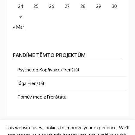
24
25
26
27
28
29
30
31
« Mar
FANDÍME TĚMTO PROJEKTŮM
Psycholog Kopřivnice/Frenštát
Jóga Frenštát
Tomův med z Frenštátu
This website uses cookies to improve your experience. We'll