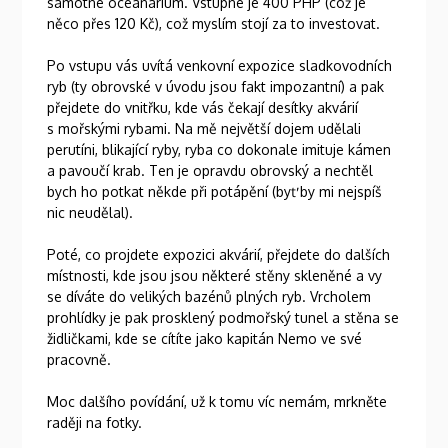
samotné oceanárium. Vstupné je 400 PHP (což je
něco přes 120 Kč), což myslím stojí za to investovat.
Po vstupu vás uvítá venkovní expozice sladkovodních
ryb (ty obrovské v úvodu jsou fakt impozantní) a pak
přejdete do vnitřku, kde vás čekají desítky akvárií
s mořskými rybami. Na mě největší dojem udělali
perutíni, blikající ryby, ryba co dokonale imituje kámen
a pavoučí krab. Ten je opravdu obrovský a nechtěl
bych ho potkat někde při potápění (byť by mi nejspíš
nic neudělal).
Poté, co projdete expozici akvárií, přejdete do dalších
místnosti, kde jsou jsou některé stěny skleněné a vy
se díváte do velikých bazénů plných ryb. Vrcholem
prohlídky je pak prosklený podmořský tunel a stěna se
židličkami, kde se cítíte jako kapitán Nemo ve své
pracovně.
Moc dalšího povídání, už k tomu víc nemám, mrkněte
raději na fotky.