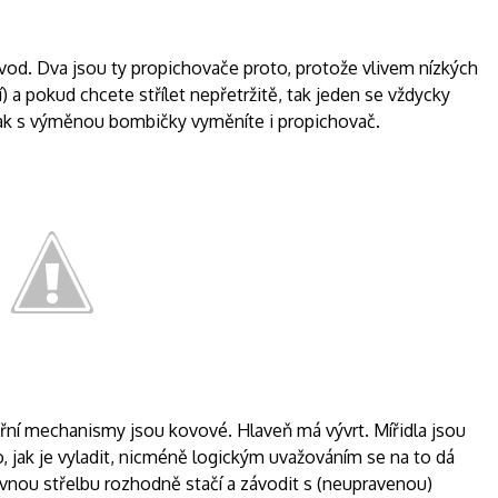
ávod. Dva jsou ty propichovače proto, protože vlivem nízkých
í) a pokud chcete střílet nepřetržitě, tak jeden se vždycky
. Pak s výměnou bombičky vyměníte i propichovač.
itřní mechanismy jsou kovové. Hlaveň má vývrt. Mířidla jsou
 jak je vyladit, nicméně logickým uvažováním se na to dá
ábavnou střelbu rozhodně stačí a závodit s (neupravenou)