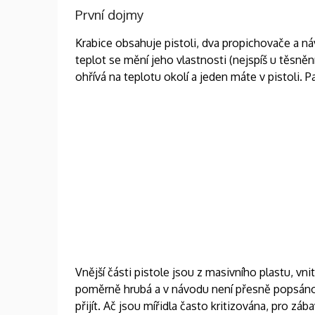
První dojmy
Krabice obsahuje pistoli, dva propichovače a n
teplot se mění jeho vlastnosti (nejspíš u těsněn
ohřívá na teplotu okolí a jeden máte v pistoli
Vnější části pistole jsou z masivního plastu, vn
poměrně hrubá a v návodu není přesně popsáno,
přijít. Ač jsou mířidla často kritizována, pro z