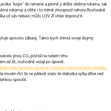
co puška “kope” do ramene a pevně ji držíte oběma rukama, tak
oběma rukama) a cítíte i to mírné zhoupnutí nahoru.Rozhodně
ka už vás nebaví, můžu LOV 21 vřele doporučit.
ytuje spoustu zábavy. Takto bych shrnul svoje dojmy:
koukoliv jinou CO
pistolí na našem trhu
2
imi dá žít, rozhodně volají po úpravě.
ěcího mechanismu spojené s rizikem samovolného výstřelu
.
 musím říct že se párkrát stalo še diabolka vyšla dříve než
lehkou spouští.