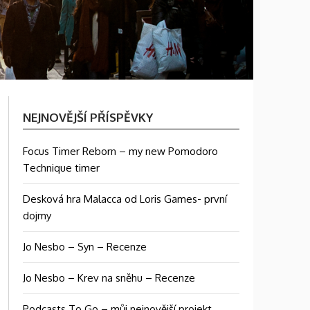
NEJNOVĚJŠÍ PŘÍSPĚVKY
Focus Timer Reborn – my new Pomodoro
Technique timer
Desková hra Malacca od Loris Games- první
dojmy
Jo Nesbo – Syn – Recenze
Jo Nesbo – Krev na sněhu – Recenze
Podcasts To Go – můj nejnovější projekt