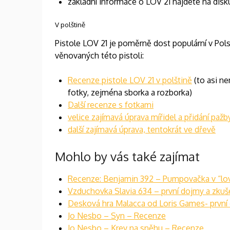
základní informace o LOV 21 najdete na dis
V polštině
Pistole LOV 21 je poměrně dost populární v Pols
věnovaných této pistoli:
Recenze pistole LOV 21 v polštině
(to asi ne
fotky, zejména sborka a rozborka)
Další recenze s fotkami
velice zajímavá úprava mířidel a přidání pažb
další zajímavá úprava, tentokrát ve dřevě
Mohlo by vás také zajímat
Recenze: Benjamin 392 – Pumpovačka v “lov
Vzduchovka Slavia 634 – první dojmy a zkuš
Desková hra Malacca od Loris Games- první
Jo Nesbo – Syn – Recenze
Jo Nesbo – Krev na sněhu – Recenze