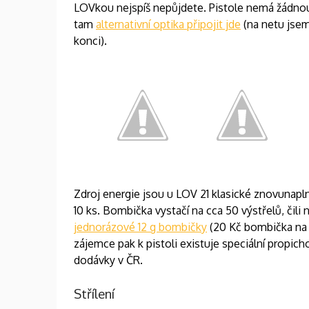
LOVkou nejspíš nepůjdete. Pistole nemá žádnou 
tam
alternativní optika připojit jde
(na netu jsem
konci).
Zdroj energie jsou u LOV 21 klasické znovunapl
10 ks. Bombička vystačí na cca 50 výstřelů, čili n
jednorázové 12 g bombičky
(20 Kč bombička na 8
zájemce pak k pistoli existuje speciální propich
dodávky v ČR.
Střílení