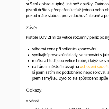
střílení z pistole úplně jiné než z pušky. Zatím
pistoli držíte v předpažení (ať už jednou nebo 
pokud máte slabost pro vzduchové zbraně a puš
Závěr
Pistole LOV 21 mi za velice rozumný peníz posk
výborná cena při solidním zpracování
vynikající provozní náklady, ve srovnání s ja
muška a hledí jsou velice hrubé, i když se s n
na fóru si někteří stěžují na
ochození spoušt
Já jsem zatím nic podobného nepozoroval, ale
jsem zamýšlel. Bylo to ale způsobeno spíše 
Odkazy:
V češtině