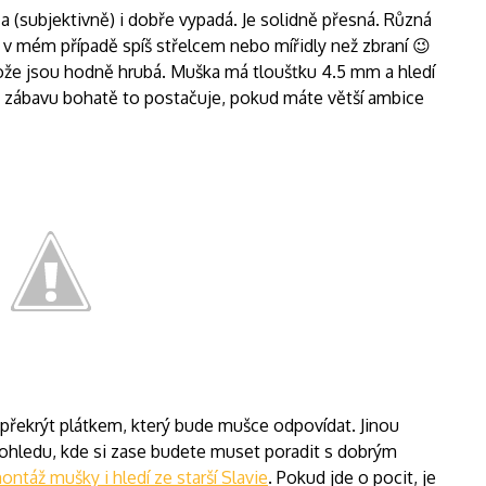
 a (subjektivně) i dobře vypadá. Je solidně přesná. Různá
 v mém případě spíš střelcem nebo mířidly než zbraní 😉
rotože jsou hodně hrubá. Muška má tloušťku 4.5 mm a hledí
o zábavu bohatě to postačuje, pokud máte větší ambice
 překrýt plátkem, který bude mušce odpovídat. Jinou
ohledu, kde si zase budete muset poradit s dobrým
ontáž mušky i hledí ze starší Slavie
. Pokud jde o pocit, je