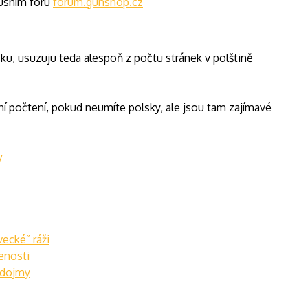
kusním fóru
forum.gunshop.cz
ku, usuzuju teda alespoň z počtu stránek v polštině
ní počtení, pokud neumíte polsky, ale jsou tam zajímavé
y
ecké” ráži
enosti
 dojmy