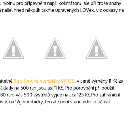
rybinu pro připevnění např. kolimátoru, ale při troše snahy
 našel hned několik takhle upravených LOVek, viz odkazy na
nitelné
8g sifonové bombičky SIFOS
, v ceně výměny 11 Kč za
áklady na 500 ran jsou asi 11 Kč. Pro porovnání při použití
0 ran) vás 500 výstřelů vyjde na cca 125 Kč.Pro zahraniční
ovač na 12g bombičky, ten ale není standardní součástí