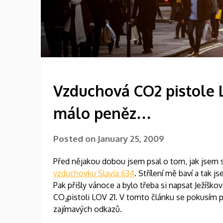
Vzduchová CO2 pistole 
málo peněz…
Posted on
January 25, 2009
Před nějakou dobou jsem psal o tom, jak jsem 
vzduchovku Slavia 634
. Střílení mě baví a tak 
Pak přišly vánoce a bylo třeba si napsat Ježíško
CO
pistoli LOV 21. V tomto článku se pokusím po
2
zajímavých odkazů.