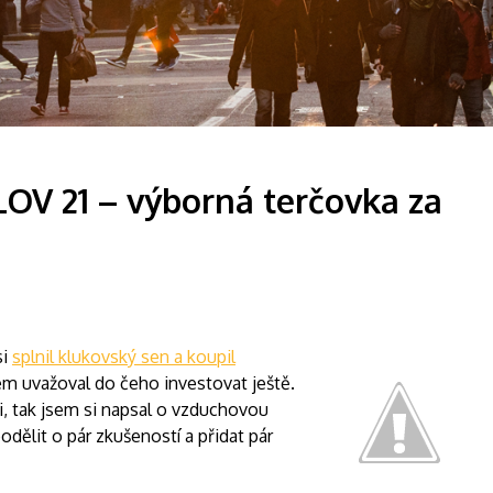
LOV 21 – výborná terčovka za
si
splnil klukovský sen a koupil
jsem uvažoval do čeho investovat ještě.
vi, tak jsem si napsal o vzduchovou
dělit o pár zkušeností a přidat pár