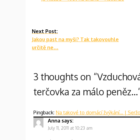
Continue
Next Post:
Jakou past na myši? Tak takovouhle
Reading
určitě ne…
3 thoughts on “
Vzduchová
terčovka za málo peněz…
Pingback:
Na takové to domácí žvýkání… | Serž
Anna
says:
July 11, 2011 at 10:23 am