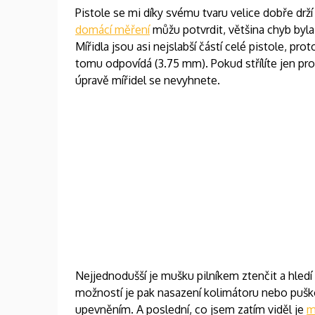
Pistole se mi díky svému tvaru velice dobře drží
domácí měření
můžu potvrdit, většina chyb byla
Mířidla jsou asi nejslabší částí celé pistole, p
tomu odpovídá (3.75 mm). Pokud střílíte jen pr
úpravě mířidel se nevyhnete.
Nejjednodušší je mušku pilníkem ztenčit a hledí
možností je pak nasazení kolimátoru nebo pušk
upevněním. A poslední, co jsem zatím viděl je
m